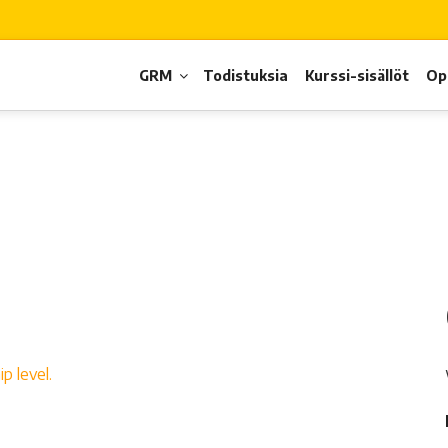
GRM
Todistuksia
Kurssi-sisällöt
Op
p level.