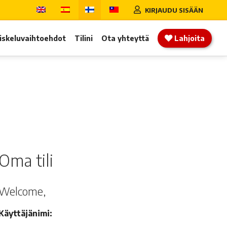
KIRJAUDU SISÄÄN
iskeluvaihtoehdot
Tilini
Ota yhteyttä
Lahjoita
Oma tili
Welcome,
Käyttäjänimi: