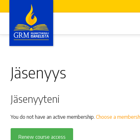
Siirry
sisältöön
Israeli Bible School
GRM
Jäsenyys
BIBLE
SCHOOL
Jäsenyyteni
You do not have an active membership.
Choose a membershi
Renew course access